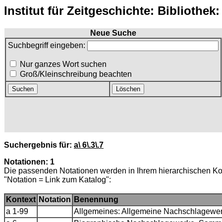
Institut für Zeitgeschichte: Bibliothek
Neue Suche
Suchbegriff eingeben:
Nur ganzes Wort suchen
Groß/Kleinschreibung beachten
Suchergebnis für:
a\ 6\.3\.7
Notationen: 1
Die passenden Notationen werden in Ihrem hierarchischen Ko
"Notation = Link zum Katalog":
Kontext
Notation
Benennung
a 1-99
Allgemeines: Allgemeine Nachschlagewer