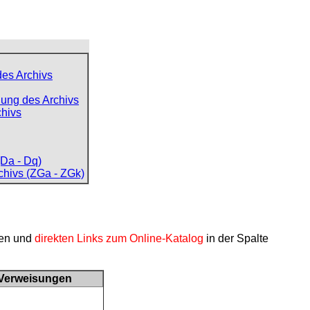
des Archivs
ung des Archivs
chivs
Da - Dq)
chivs (ZGa - ZGk)
nen und
direkten Links zum Online-Katalog
in der Spalte
Verweisungen