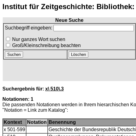
Institut für Zeitgeschichte: Bibliothek
Neue Suche
Suchbegriff eingeben:
Nur ganzes Wort suchen
Groß/Kleinschreibung beachten
Suchergebnis für:
x\ 510\.3
Notationen: 1
Die passenden Notationen werden in Ihrem hierarchischen Ko
"Notation = Link zum Katalog":
Kontext
Notation
Benennung
x 501-599
Geschichte der Bundesrepublik Deutschl