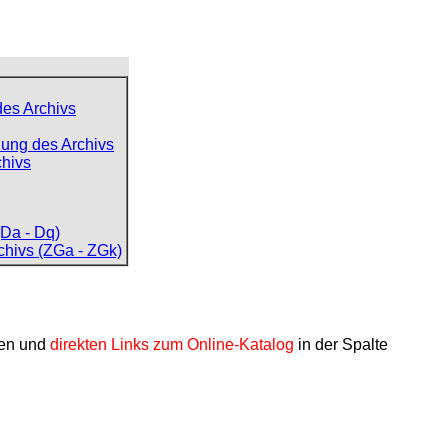
des Archivs
ung des Archivs
chivs
Da - Dq)
chivs (ZGa - ZGk)
nen und
direkten Links zum Online-Katalog
in der Spalte