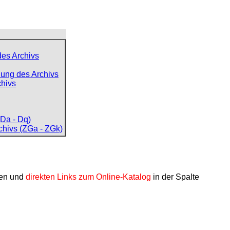
des Archivs
ung des Archivs
chivs
Da - Dq)
chivs (ZGa - ZGk)
nen und
direkten Links zum Online-Katalog
in der Spalte