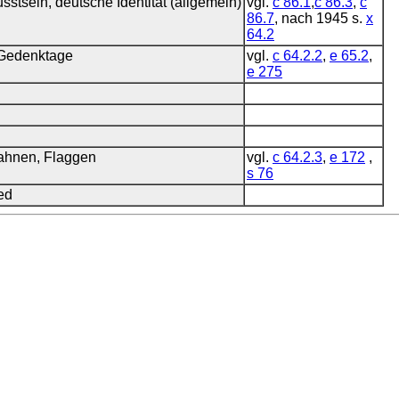
stsein, deutsche Identität (allgemein)
vgl.
c 86.1
,
c 86.3
,
c
86.7
, nach 1945 s.
x
64.2
 Gedenktage
vgl.
c 64.2.2
,
e 65.2
,
e 275
Fahnen, Flaggen
vgl.
c 64.2.3
,
e 172
,
s 76
ed