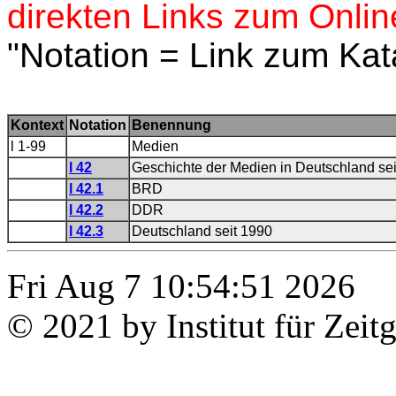
direkten Links zum Onlin
"Notation = Link zum Kat
Kontext
Notation
Benennung
l 1-99
Medien
l 42
Geschichte der Medien in Deutschland se
l 42.1
BRD
l 42.2
DDR
l 42.3
Deutschland seit 1990
Fri Aug 7 10:54:51 2026
© 2021 by Institut für Zeit